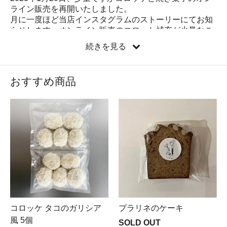
ライン販売を再開いたしました。
月に一度ほど当店インスタグラムのストーリーにてお知
らせします。オンライン販売のコロッケ補充が少量なこ
ともあり1～3日ほどで完売することが多くなっておりま
続きを見る
す。ご不便をおかけいたしますがご理解のほど宜しくお
願い致します。
おすすめ商品
2021年10月15日に東山三条でナチュラルワインとお料理
（自家製パンと焼き菓子もあるよ）のお店
「NISHITOMIYA」として移転オープン致しました。
コロッケの持ち帰りのほか、パンや焼き菓子の持ち帰り
も少しご用意あります。
店内営業：ランチ12時～15時（14時LO）夜の酒場営業
18時～23時（22時LO）
持ち帰りは12時～22時まで（売り切れ次第終了）。
店休日はインスタグラム（@nishitomiya）にてご確認く
ださい。 または07085130452までお問い合わせください
ませ。
プラリネのケーキ
コロッケ タコのガリシア
2021年1月14日、河原町五条の「西冨家コロッケ店」は
立ち退きのため閉店いたしました。今後の予定はインス
風 5個
SOLD OUT